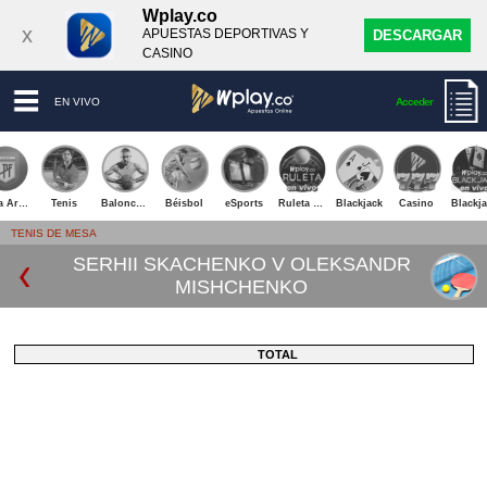
Wplay.co
x
APUESTAS DEPORTIVAS Y
DESCARGAR
CASINO
Cuenta
Buscar
EN VIVO
Acceder
Borrar
eventos,
Todos
juegos
REGÍSTRATE
Liga Argentina
Tenis
Baloncesto
Béisbol
eSports
Ruleta Envivo
Blackjack
Casino
DEPORTES
TENIS DE MESA
EN
SERHII SKACHENKO V OLEKSANDR
VIVO
MISHCHENKO
FÚTBOL
TOTAL
CASINO
SLOTS
CUOTAS
MEJORADAS