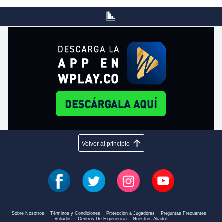
PRIMERA
A
EUROPA
LEAGUE
- CLASF
ESPORTS
TRANSMISIÓN
EN VIVO
PROMOCIONES
VIRTUALES
Volver al principio
CALENDARIO
DEPORTIVO
CLUB
Sobre Nosotros
Términos y Condiciones
Protección a Jugadores
Preguntas Frecuentes
SOPORTE
Afiliados
Centros De Experiencia
Nuestros Aliados