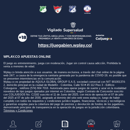
TORNEOW
CONFIGURACIÓN
Formato de cuotas
https://juegabien.wplay.co/
Modo Boleto de
WPLAY.CO APUESTAS ONLINE
Apuesta
El juego es entretenimiento, juega con moderación, Jugar sin control causa adicción, Prohibida la
venta a menores de edad.
Wplay.co brinda atención a sus usuarios, de manera exclusiva, a través del chat online de la página
Idioma
web 24/7, a causa de la emergencia sanitaria generada por la pandemia de COVID-19, es posible que
se presenten intermitencias en la comunicación.
Wplay.co es propiedad de AQUILA GLOBAL GROUP S.A.S, sociedad comercial con NIT 901001374-
2, domicilio principal en la ciudad de Medellín - Colombia, Calle 53 # 45 112 Piso 3 - Edificio
Colseguros , teléfono (574) 604 7016. Autorizada para operar juegos de suerte y azar en la modalidad
novedoso de tipo juegos operados por internet en Colombia, según Contrato de Concesión suscrito
Zona Horaria
con COLJUEGOS No. C2182 suscrito el 11 de Junio del 2025, con inicio de operación el 07 de julio
05:04:50 | Agosto.06,2026
del 2025 al 07 de julio del 2030, asignado al dominio del sitio web
www.wplay.co
, luego de haber
cumplido con todos los requisitos y condiciones jurídico legales, financieras, técnicos y tecnológicos
y garantías exigidas para la cobertura del pago de premios y devolución de fondos de los jugadores,
demostrando principios de transparencia en la operación de juegos en la jurisdicción colombiana.
Términos y Condiciones