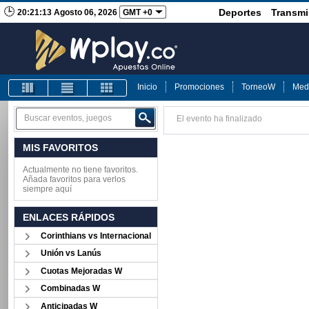
Deportes
Transmi
20:21:14 Agosto 06, 2026
GMT +0
Inicio
Promociones
TorneoW
Med
Buscar eventos, juegos
El evento ha finalizado
MIS FAVORITOS
Actualmente no tiene favoritos.
Añada favoritos para verlos
siempre aquí
ENLACES RÁPIDOS
Corinthians vs Internacional
Unión vs Lanús
Cuotas Mejoradas W
Combinadas W
Anticipadas W