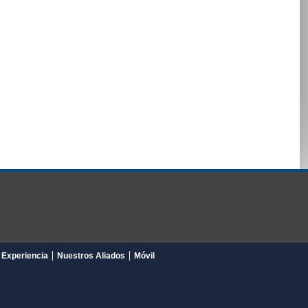
 Experiencia
Nuestros Aliados
Móvil