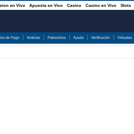
sion en Vivo
Apuesta en Vivo
Casino
Casino en Vivo
Slots
ios de Pago
Noticias
Patrocinios
Ayuda
Verificación
Virtuales