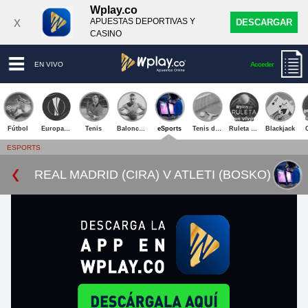
Wplay.co
x
APUESTAS DEPORTIVAS Y
DESCARGAR
CASINO
EN VIVO
Acceder
Fútbol
Europa League Clasifi
Tenis
Baloncesto
eSports
Tenis de Mesa
Ruleta Envivo
Blackjack
ESPORTS
REAL MADRID (CIRA) V ATLETI (BOSKO)