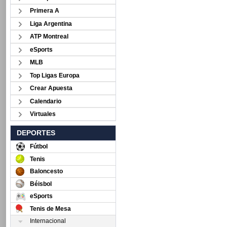
Primera A
Liga Argentina
ATP Montreal
eSports
MLB
Top Ligas Europa
Crear Apuesta
Calendario
Virtuales
DEPORTES
Fútbol
Américas
Tenis
Brasil
Colombia - Primera A
ATP
Baloncesto
Copa Libertadores
Mexico
Brasil - Serie A
WTA
Montreal - Sencillos
FIBA World Cup (Mujeres)
Béisbol
Copa Sudamericana
Brasil - Serie B
Competiciones UEFA
Liga MX
Montreal - Doubles
Challenger
Toronto - Sencillos
EE.UU
FIBA World Cup (Mujeres) -
EE.UU
eSports
Ganador
Argentina - Copa Argentina
Brasil - Serie C
Mexico - Liga de Expansion
España
UEFA - Super Copa
Warsaw 125K - Sencillos
Tenis - Futuras
Grodzisk Mazowiecki -
EuroLeague
WNBA
Japón
MLB
eFutbol
Tenis de Mesa
MX
Sencillos
Argentina - Liga Profesional
Brazil - Serie D
UEFA - CHAMPIONS LEAGUE
Reino Unido
Toronto - Doubles
La Liga
ATP Montreal
NBA - Campeonato
Internacional
EuroLeague (Men)
Minor League Baseball
NPB
Mexico - Liga MX Femenil
eBasketball
Battle - (8 min. play)
CLASIFICACION
Internacional
Hagen - Sencillos
Chile - Primera División
Brasil - Campeonato Gaucho
Segunda
Italia
Inglaterra - Community Shield
WTA Toronto
NBA - Conferencias