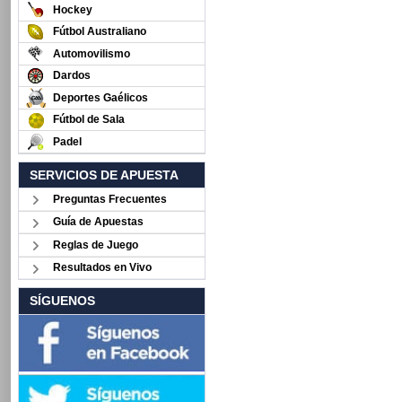
Noruega - Eliteserien
Italia - Serie A
Biatlón Hombres
FIS World Cup
LIV Tour
Ganador Final
NRL
Wales - FAW Championship
Hockey
Faroe Islands - Premier
Guatemala - Liga Nacional
Ganador Final
Noruega - 1ra. División
UFC Fight Night - Rodriguez
Noruega - 1ra. División
League
Alemania - Bundesliga
Ski Jumping Men
IBU World Cup
3rd Round 2 Balls
The Open Championship
Ganador Final
Inglaterra - Southern South
Super Liga
vs Silva
Apuesta Partido
Mundial
Fútbol Australiano
Guatemala - Primera Division
Norway - Toppserien
League
Noruega - Division 2
Faroe Islands - 1. deild
Francia - Ligue 1
IBU World Cup - 4x7.5 km
3rd Round 18 Hole Matches
FIS World Cup
3ª Ronda 3 Balls
The PGA Championship
Ganador Final
UFC 331 - Van vs Pantoja 2
Mundial
Apuesta Partido
Ganador
AFL
Automovilismo
Relay
Honduras - Liga Nacional
South Korea - K-League
Noruega - Division 3
Georgia - Erovnuli Liga
Portugal - Primeira Liga
3rd Round Six Shooter
3rd Round 18 Hole Matches
Women
US Open
Ganador Final
Ganador Final
AFL Women
Apuesta Partido
Nicaragua - Primera Division
Empate No Accion
Formula 1
Dardos
Suecia - Allsvenskan
Georgia - Erovnuli Liga 2
México - Liga MX
Suecia - Allsvenskan
US Masters
Ganador Final
Panama - Liga Panamena
Apuesta Partido
Suecia - Superettan
NASCAR
Futures - Ganador Gran
Copa del Grecia
Mexico - Liga de Expansion
Modus Super Series
Deportes Gaélicos
Sweden - Elitettan
Premio
Presidents Cup
Ganador Final
MX
Panama - Liga Prom
Suecia - División 1
IndyCar
Hungría - NB1
Carrera
PDC - Campeonato del Mundo
Apuesta Partido
Fútbol
Fútbol de Sala
USA - National Soccer League
Coche ganador
EE.UU - MLS
Ryder Cup
Ganador Final
Paraguay - Primera Division B
Suecia - Division 2
Hungría - NB2
Nascar Cup Series
Speedway
Ganador
Ganador
Hurling
Club Football
Women - Club Friendlies
Argentina
Padel
terminará en el podio
Brasil - Serie A
Solheim Cup
Ganador Final
Paraguay - Segunda Division
Hungary - NB3
O'Reilly Auto Parts Series
Mundial
Ganador
Women International - Africa
Camogie
Brasil
Ganador del Campeonato de
Primera Division
Brasil - Copa do Brasil
Premier Padel Tour
Ganador Final
Peru - Segunda Division
Cup of Nations
Islandia - Liga Premier
Pilotos
Latvian Grand Prix
SERVICIOS DE APUESTA
Senior Camogie
Liga Gaucha
Panama - Liga Panamena
London - Partidos másculinos
USA - USL Championship
UEFA CHAMPIONS LEAGUE
Championship
Islandia - 1. División
Constructors Championship
World Championship Ganador
(MUJERES)
Preguntas Frecuentes
Brasil - Liga Futsal
UEFA - Nations League
Ganador
USA - USL League One
Club Hurling
Islandia - 2. División
España - Copa Del Rey
Apuestas Encuentros
USA - MLS Next Pro
Guía de Apuestas
Ganador
Islandia - 3. Division
Temporada
Inglaterra - FA Cup
Venezuela - Segunda Division
Israel - League Cup
Reglas de Juego
Constructors Apuestas
Alemania - DFB Pokal
Encuentros Temporada
Dominica - Premier League
Kazajistán - Premier League
Resultados en Vivo
Holanda - Eredivisie
Letonia - Virsliga
Inglaterra - Championship
SÍGUENOS
Latvia - 1. Division
Inglaterra - League One
Lituania - A Lyga
Inglaterra - League Two
Lituania 1 Lyga
Inglaterra - National League
Luxemburgo - División
Nacional
Bélgica - 1ra División A
Moldova - Super Liga
Suecia - Allsvenskan
Montenegro - Prva Liga