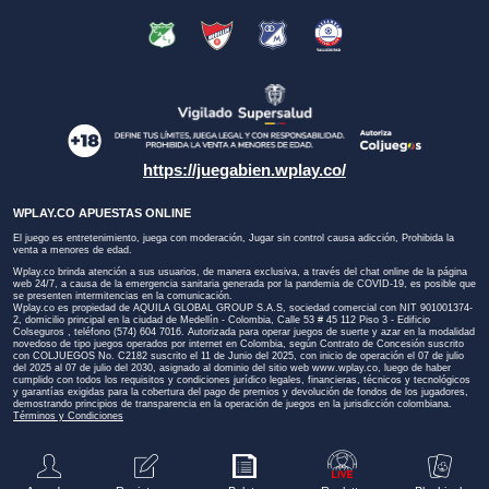
https://juegabien.wplay.co/
WPLAY.CO APUESTAS ONLINE
El juego es entretenimiento, juega con moderación, Jugar sin control causa adicción, Prohibida la
venta a menores de edad.
Wplay.co brinda atención a sus usuarios, de manera exclusiva, a través del chat online de la página
web 24/7, a causa de la emergencia sanitaria generada por la pandemia de COVID-19, es posible que
se presenten intermitencias en la comunicación.
Wplay.co es propiedad de AQUILA GLOBAL GROUP S.A.S, sociedad comercial con NIT 901001374-
2, domicilio principal en la ciudad de Medellín - Colombia, Calle 53 # 45 112 Piso 3 - Edificio
Colseguros , teléfono (574) 604 7016. Autorizada para operar juegos de suerte y azar en la modalidad
novedoso de tipo juegos operados por internet en Colombia, según Contrato de Concesión suscrito
con COLJUEGOS No. C2182 suscrito el 11 de Junio del 2025, con inicio de operación el 07 de julio
del 2025 al 07 de julio del 2030, asignado al dominio del sitio web
www.wplay.co
, luego de haber
cumplido con todos los requisitos y condiciones jurídico legales, financieras, técnicos y tecnológicos
y garantías exigidas para la cobertura del pago de premios y devolución de fondos de los jugadores,
demostrando principios de transparencia en la operación de juegos en la jurisdicción colombiana.
Términos y Condiciones