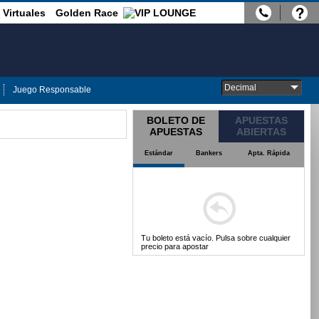
Virtuales
Golden Race
Decimal
Juego Responsable
BOLETO DE
APUESTAS
APUESTAS
ABIERTAS
Estándar
Bankers
Apta. Rápida
Tu boleto está vacío. Pulsa sobre cualquier
precio para apostar