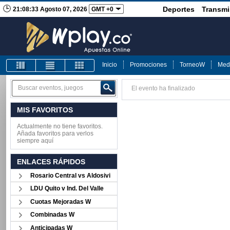
Deportes
Transmi
21:08:33 Agosto 07, 2026
GMT +0
Inicio
Promociones
TorneoW
Med
Buscar eventos, juegos
El evento ha finalizado
MIS FAVORITOS
Actualmente no tiene favoritos.
Añada favoritos para verlos
siempre aquí
ENLACES RÁPIDOS
Rosario Central vs Aldosivi
LDU Quito v Ind. Del Valle
Cuotas Mejoradas W
Combinadas W
Anticipadas W