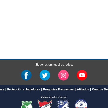
Síguenos en nuestras redes:
nes
Protección a Jugadores
Preguntas Frecuentes
Afiliados
Centros De
Patrocinador Oficial: