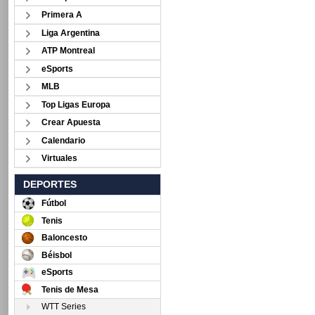
Primera A
Liga Argentina
ATP Montreal
eSports
MLB
Top Ligas Europa
Crear Apuesta
Calendario
Virtuales
DEPORTES
Fútbol
Américas
Tenis
Brasil
Colombia - Primera A
ATP
Baloncesto
Copa Libertadores
Mexico
Brasil - Serie A
WTA
Montreal - Sencillos
FIBA World Cup (Mujeres)
Béisbol
Colombia - Primera B
Brasil - Serie B
Competiciones UEFA
Liga MX
Montreal - Doubles
Challenger
Toronto - Sencillos
EE.UU
FIBA World Cup (Mujeres) -
EE.UU
eSports
Ganador
Copa Sudamericana
Brasil - Serie C
Mexico - Liga de Expansion
España
UEFA - Super Copa
Warsaw 125K - Sencillos
UTR Pro Tour
Grodzisk Mazowiecki -
EuroLeague
WNBA
Japón
MLB
eFutbol
Tenis de Mesa
MX
Sencillos
Argentina - Copa Argentina
U20 Leagues
UEFA - CHAMPIONS LEAGUE
Reino Unido
Toronto - Doubles
La Liga
Tenis - Futuras
Kawaguchi - Individuales
NBA - Campeonato
Internacional
EuroLeague (Men)
Minor League Baseball
Taiwan
NPB
Mexico - Liga MX Femenil
eBasketball
Battle - (8 min. play)
CLASIFICACION
WTT Series
Hagen - Sencillos
Masculino
Argentina - Liga Profesional
Copa Paulista
Segunda
Italia
Inglaterra - Community Shield
NBA - Conferencias
US Open - Hombres