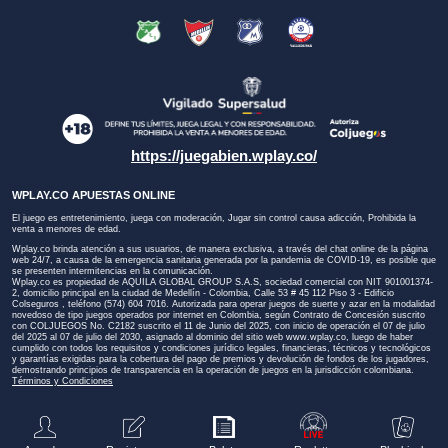
https://juegabien.wplay.co/
WPLAY.CO APUESTAS ONLINE
El juego es entretenimiento, juega con moderación, Jugar sin control causa adicción, Prohibida la
venta a menores de edad.
Wplay.co brinda atención a sus usuarios, de manera exclusiva, a través del chat online de la página
web 24/7, a causa de la emergencia sanitaria generada por la pandemia de COVID-19, es posible que
se presenten intermitencias en la comunicación.
Wplay.co es propiedad de AQUILA GLOBAL GROUP S.A.S, sociedad comercial con NIT 901001374-
2, domicilio principal en la ciudad de Medellín - Colombia, Calle 53 # 45 112 Piso 3 - Edificio
Colseguros , teléfono (574) 604 7016. Autorizada para operar juegos de suerte y azar en la modalidad
novedoso de tipo juegos operados por internet en Colombia, según Contrato de Concesión suscrito
con COLJUEGOS No. C2182 suscrito el 11 de Junio del 2025, con inicio de operación el 07 de julio
del 2025 al 07 de julio del 2030, asignado al dominio del sitio web
www.wplay.co
, luego de haber
cumplido con todos los requisitos y condiciones jurídico legales, financieras, técnicos y tecnológicos
y garantías exigidas para la cobertura del pago de premios y devolución de fondos de los jugadores,
demostrando principios de transparencia en la operación de juegos en la jurisdicción colombiana.
Términos y Condiciones