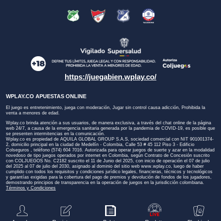
https://juegabien.wplay.co/
WPLAY.CO APUESTAS ONLINE
El juego es entretenimiento, juega con moderación, Jugar sin control causa adicción, Prohibida la
venta a menores de edad.
Wplay.co brinda atención a sus usuarios, de manera exclusiva, a través del chat online de la página
web 24/7, a causa de la emergencia sanitaria generada por la pandemia de COVID-19, es posible que
se presenten intermitencias en la comunicación.
Wplay.co es propiedad de AQUILA GLOBAL GROUP S.A.S, sociedad comercial con NIT 901001374-
2, domicilio principal en la ciudad de Medellín - Colombia, Calle 53 # 45 112 Piso 3 - Edificio
Colseguros , teléfono (574) 604 7016. Autorizada para operar juegos de suerte y azar en la modalidad
novedoso de tipo juegos operados por internet en Colombia, según Contrato de Concesión suscrito
con COLJUEGOS No. C2182 suscrito el 11 de Junio del 2025, con inicio de operación el 07 de julio
del 2025 al 07 de julio del 2030, asignado al dominio del sitio web
www.wplay.co
, luego de haber
cumplido con todos los requisitos y condiciones jurídico legales, financieras, técnicos y tecnológicos
y garantías exigidas para la cobertura del pago de premios y devolución de fondos de los jugadores,
demostrando principios de transparencia en la operación de juegos en la jurisdicción colombiana.
Términos y Condiciones