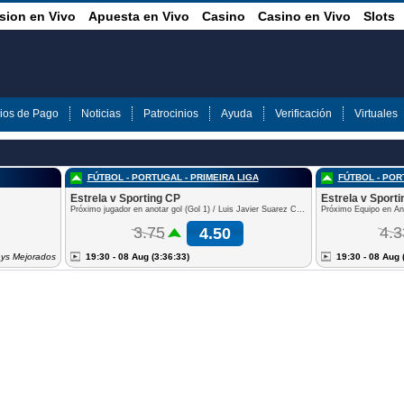
sion en Vivo
Apuesta en Vivo
Casino
Casino en Vivo
Slots
ios de Pago
Noticias
Patrocinios
Ayuda
Verificación
Virtuales
FÚTBOL - PORTUGAL - PRIMEIRA LIGA
FÚTBOL - POR
Estrela v Sporting CP
Estrela v Sport
Próximo jugador en anotar gol (Gol 1) / Luis Javier Suarez Charris (Sporting De Lisboa)
Próximo Equipo en Ano
3.75
4.50
4.3
ali Todos Ganan
ays Mejorados
19:30 - 08 Aug (3:36:32)
19:30 - 08 Aug 