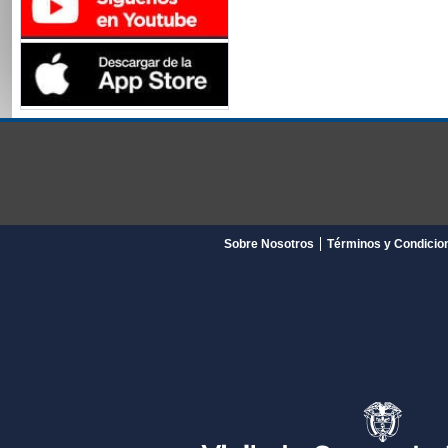
League
Polonia - Ekstraklasa
Polonia - I liga
Polonia - II liga
Polonia - III Liga
Portugal - Segunda Liga
Portugal - Campeonato Sub
19
Portugal - Liga Portugal 3
Rumanía - Liga 1
Rumania - Liga 2
Serbia - Super Liga
Sobre Nosotros
Términos y Condicio
Serbia - Prva Liga
Eslovaquia - Super Liga
Eslovaquia - 2. Liga
Slovakia - 3. Liga
Eslovenia - Prva Liga
Slovenia - Division 2
Suiza - Super Liga
Switzerland - Promotion
League
Turquía - TFF League 1
Ucrania - Premier League