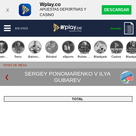
Wplay.co
x
APUESTAS DEPORTIVAS Y
DESCARGAR
CASINO
EN VIVO
Acceder
Primeira Liga
Tenis
Baloncesto
Béisbol
eSports
Ruleta Envivo
Blackjack
Casino
TENIS DE MESA
SERGEY PONOMARENKO V ILYA
GUBAREV
TOTAL