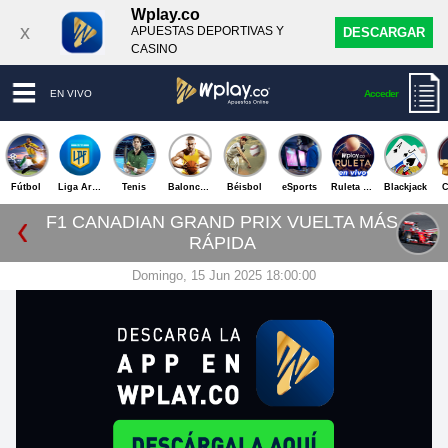
Wplay.co
x
APUESTAS DEPORTIVAS Y
DESCARGAR
CASINO
EN VIVO
Acceder
Fútbol
Liga Argentina
Tenis
Baloncesto
Béisbol
eSports
Ruleta Envivo
Blackjack
C
F1 CANADIAN GRAND PRIX VUELTA MÁS
RÁPIDA
Domingo, 15 Jun 2025 18:00:00