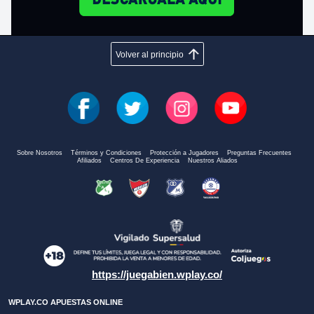
Volver al principio
Sobre Nosotros
Términos y Condiciones
Protección a Jugadores
Preguntas Frecuentes
Afiliados
Centros De Experiencia
Nuestros Aliados
https://juegabien.wplay.co/
WPLAY.CO APUESTAS ONLINE