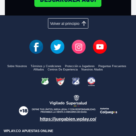
Volver al principio
Sobre Nosotros
Términos y Condiciones
Protección a Jugadores
Preguntas Frecuentes
Afiliados
Centros De Experiencia
Nuestros Aliados
https://juegabien.wplay.co/
WPLAY.CO APUESTAS ONLINE