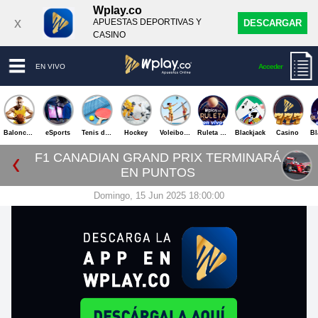
Wplay.co
x
APUESTAS DEPORTIVAS Y
DESCARGAR
CASINO
EN VIVO
Acceder
Baloncesto
eSports
Tenis de Mesa
Hockey
Voleibol de Playa
Ruleta Envivo
Blackjack
Casino
F1 CANADIAN GRAND PRIX TERMINARÁ
EN PUNTOS
Domingo, 15 Jun 2025 18:00:00