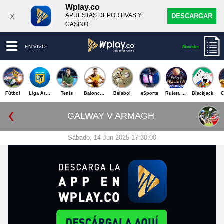
Wplay.co
x
APUESTAS DEPORTIVAS Y
DESCARGAR
CASINO
EN VIVO
Acceder
Fútbol
Liga Argentina
Tenis
Baloncesto
Béisbol
eSports
Ruleta Envivo
Blackjack
C
GALWAY V ARMAGH
Sábado, 14 Jun 2025 17:30:00