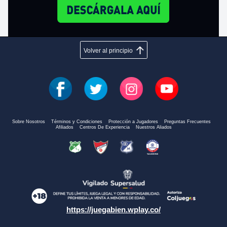
Volver al principio
Sobre Nosotros
Términos y Condiciones
Protección a Jugadores
Preguntas Frecuentes
Afiliados
Centros De Experiencia
Nuestros Aliados
https://juegabien.wplay.co/