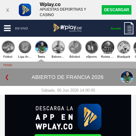
Wplay.co
x
APUESTAS DEPORTIVAS Y
DESCARGAR
CASINO
EN VIVO
Acceder
Fútbol
Liga Argentina
Tenis
Baloncesto
Béisbol
eSports
Ruleta Envivo
Blackjack
TENIS
ABIERTO DE FRANCIA 2026
Sábado, 06 Jun 2026 14:00:00