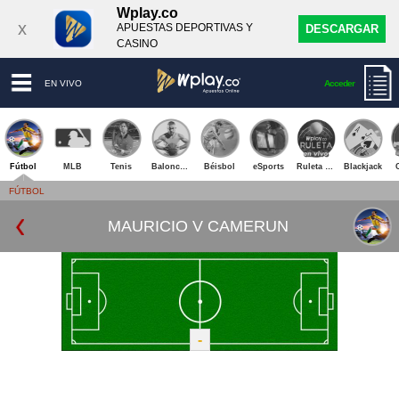
Wplay.co
x
APUESTAS DEPORTIVAS Y
DESCARGAR
CASINO
EN VIVO
Acceder
Fútbol
MLB
Tenis
Baloncesto
Béisbol
eSports
Ruleta Envivo
Blackjack
FÚTBOL
MAURICIO V CAMERUN
-