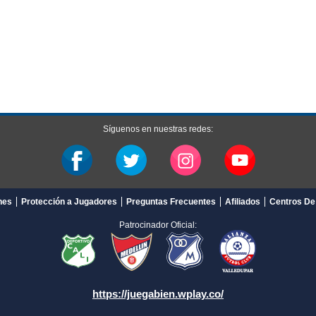
Síguenos en nuestras redes:
nes
Protección a Jugadores
Preguntas Frecuentes
Afiliados
Centros De
Patrocinador Oficial:
https://juegabien.wplay.co/