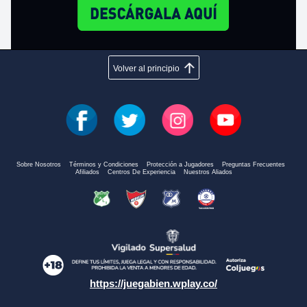
Volver al principio
Sobre Nosotros
Términos y Condiciones
Protección a Jugadores
Preguntas Frecuentes
Afiliados
Centros De Experiencia
Nuestros Aliados
https://juegabien.wplay.co/