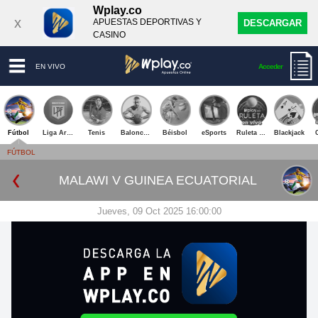
Wplay.co
x
APUESTAS DEPORTIVAS Y
DESCARGAR
CASINO
EN VIVO
Acceder
Fútbol
Liga Argentina
Tenis
Baloncesto
Béisbol
eSports
Ruleta Envivo
Blackjack
FÚTBOL
MALAWI V GUINEA ECUATORIAL
Jueves, 09 Oct 2025 16:00:00