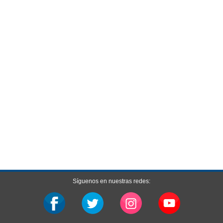
Síguenos en nuestras redes: