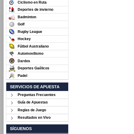
Ganador
Finlandia
SHL Ganador
Greatest Rivalry
Internacionales
FIVB Hamburg
Ciclismo en Ruta
Ganador Final
UFC Fight Night -
Inglaterra - EFL Cup
Liiga Ganador
Futures - Ganador Series
Nations Championship
Match betting
Hamburg (Hombres)
Nurmagomedov vs Song
Tour de France
Deportes de invierno
Inglaterra - FA Cup
New Zealand NPC
Futuras
Hamburg (Mujeres)
Tour de France (Mujeres)
Clasificación General
Esquí­ Alpino Hombres
Badminton
Alemania - DFB Pokal
Torneo de las Seis Naciones
Apuesta Partido
Vuelta a Espana
Clasificación General
Esquí­ Alpino Mujeres
FIS World Cup
Internacional
Golf
Holanda - Eredivisie
Rugby World Cup
Futuras
Tour de Pologne
Clasificación General
Biatlón Hombres
FIS World Cup
Korea Masters - Individual
PGA Tour
Rugby League
Holanda - Copa KNVB
Mujeres
Ganador Final
Clasificación General
Ski Jumping Men
IBU World Cup
LIV Tour
Ganador Final
NRL
Hockey
Korea Masters - Men's
Inglaterra - Championship
IBU World Cup - 4x7.5 km
FIS World Cup
Doubles
Enhanced Win Only
Legends Tour
Ganador Final
Super Liga
Apuesta Partido
Mundial
Fútbol Australiano
Relay
Inglaterra - League One
Korea Masters - Mujeres
Líder tras 1a Ronda
Enhanced Win Only
Ladies European Tour
Ganador Final
Ganador Gran Final
Mundial
Apuesta Partido
Ganador
Dobles
AFL
Automovilismo
Inglaterra - League Two
Mejores Golfistas Por
Líder tras 1a Ronda
Korn Ferry Tour
Ganador Final
Ganador Gran Final
Ganador Final
Korea Masters - Dobles Mixto
AFL Women
Categoría
Apuesta Partido
Formula 1
Dardos
Inglaterra - National League
Top Golfer by Category
European Challenge Tour
Ganador Final
Finalizará entre los 10
Ganador
Apuesta Partido
MotoGP
Futures - Ganador Gran
Modus Super Series
Deportes Gaélicos
Alemania - Bundesliga 2
Finalizará entre los 10
primeros
Premio
The Open Championship
Ganador Final
primeros
Moto2
Futures - Ganador Gran
PDC - Campeonato del Mundo
Apuesta Partido
Bélgica - 1ra División A
Fútbol
Padel
Finaliza 5 Mejores
Coche ganador
Premio
The PGA Championship
Ganador Final
Finaliza 5 Mejores
Moto3
Championship Ganador
Ganador
Apuesta por Grupo Hoyo 72
Hurling
Suecia - Allsvenskan
Club Football
Premier Padel Tour
terminará en el podio
Championship Ganador
US Open
Ganador Final
Partidos a 72 Hoyos
SERVICIOS DE APUESTA
NASCAR
Championship Ganador
Partidos a 72 Hoyos
Ganador
Senior Camogie
Noruega - Eliteserien
Ganador del Campeonato de
London - Partidos Femeninos
US Masters
Ganador Final
72 Hole Matches Empate No
Championship
Pilotos
IndyCar
Carrera
Partidos a 72 Hoyos Empate
Preguntas Frecuentes
Accion
Escocia - Premiership
Presidents Cup
Ganador Final
No Accion
Club Hurling
Constructors Championship
Nascar Cup Series
Speedway
Ganador
1ª Ronda 3 Balls
Ganador
Guía de Apuestas
Escocia - League Cup
1ª Ronda 3 Bolas
Ryder Cup
Ganador Final
Ganador
O'Reilly Auto Parts Series
Mundial
1er Round Partido 18 Hoyos
Apuestas Encuentros
Grecia - Super League
Reglas de Juego
1er Round Partido 18 Hoyos
Empate No Accion
Solheim Cup
Ganador Final
Temporada
World Championship Ganador
1er Round 6 Golfistas
UEFA - Euro 2028
1er Round 6 Golfistas
Ganador Final
Resultados en Vivo
Constructors Apuestas
Encuentros Temporada
Especiales Torneo
Tournament Group Betting
Irlanda - Division Premier
SÍGUENOS