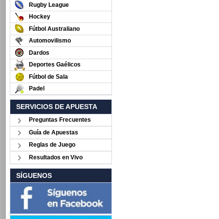
Suecia - Superettan
Clasificación General
Women International - Africa
Copa del Grecia
Biatlón Hombres
Italia - Serie A
FIS World Cup
Korea Masters - Individuales
PGA Tour
Rugby League
Cup of Nations
Masculino
El Salvador - Reserve League
UFC Fight Night - Rodriguez
Suecia - División 1
Hungría - NB1
Alemania - Bundesliga
Ski Jumping Men
IBU World Cup
The Open Championship
vs Silva
Ganador Final
NRL
Hockey
UEFA CHAMPIONS LEAGUE
Korea Masters - Individual
Guatemala - Liga Nacional
Suecia - Division 2
Islandia - Liga Premier
(MUJERES)
Francia - Ligue 1
IBU World Cup - 4x7.5 km
FIS World Cup
Mujeres
UFC 331 - Van vs Pantoja 2
The PGA Championship
Ganador Final
Super Liga
Apuesta Partido
Mundial
Fútbol Australiano
Relay
Honduras - Liga Nacional
Islandia - 1. División
México - Liga MX
Korea Masters - Men's
US Open
Ganador Final
Mundial
Apuesta Partido
Ganador
Nicaragua - Primera Division
Doubles
AFL
Automovilismo
Islandia - 2. División
Mexico - Liga de Expansion
US Masters
Ganador Final
MX
Ganador Final
Panama - Liga Panamena
Korea Masters - Mujeres
AFL Women
Apuesta Partido
Formula 1
Israel - League Cup
Dardos
Dobles
EE.UU - MLS
Presidents Cup
Ganador Final
Panama - Liga Prom
Apuesta Partido
Kazajistán - Premier League
NASCAR
Futures - Ganador Gran
Modus Super Series
Deportes Gaélicos
Korea Masters - Dobles Mixto
Brasil - Serie A
Premio
Ryder Cup
Ganador Final
Paraguay - Primera Division B
Letonia - Virsliga
Speedway
Carrera
PDC - Campeonato del Mundo
Apuesta Partido
Fútbol
Fútbol de Sala
Brasil - Copa do Brasil
Coche ganador
Solheim Cup
Ganador Final
Peru - Segunda Division
Luxemburgo - División
Mundial
Ganador
Hurling
Club Football
Nacional
Argentina
Panama - Liga Panamena
Padel
terminará en el podio
USA - USL Championship
Ganador Final
Latvian Grand Prix
Ganador
Camogie
Montenegro - Prva Liga
UEFA - Nations League
Brasil
Ganador del Campeonato de
Primera Division
Premier Padel Tour
USA - USL League One
Pilotos
SERVICIOS DE APUESTA
Senior Camogie
Holanda - Eredivisie
España - Copa Del Rey
Guatemala
Liga Gaucha
USA - MLS Next Pro
London - Partidos másculinos
Championship
Constructors Championship
North Macedonia - First
Inglaterra - FA Cup
Preguntas Frecuentes
Brasil - Liga Futsal
Ganador
Venezuela - Segunda Division
Liga Nacional Women
Club Hurling
League
Alemania - DFB Pokal
Apuestas Encuentros
Dominica - Premier League
Guía de Apuestas
Ganador
Polonia - Ekstraklasa
Temporada
Inglaterra - Championship
Polonia - I liga
Reglas de Juego
Constructors Apuestas
Inglaterra - League One
Encuentros Temporada
Polonia - II liga
Resultados en Vivo
Inglaterra - League Two
Polonia - III Liga
Escocia - League Cup
Portugal - Segunda Liga
SÍGUENOS
Grecia - Super League
Portugal - Campeonato Sub
UEFA - Euro 2028
19
Irlanda - Division Premier
Portugal - Liga Portugal 3
Rumanía - Liga 1