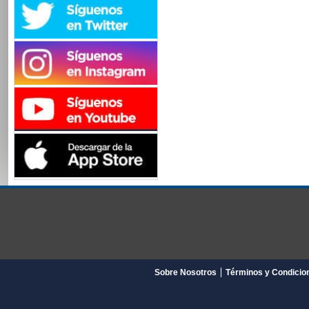
Rumania - Liga 2
Serbia - Super Liga
Serbia - Prva Liga
Eslovaquia - Super Liga
Eslovaquia - 2. Liga
Eslovenia - Prva Liga
Slovenia - Division 2
Suiza - Super Liga
Switzerland - Promotion
League
Turquía - TFF League 1
Ucrania - Premier League
Sobre Nosotros
Términos y Condicio