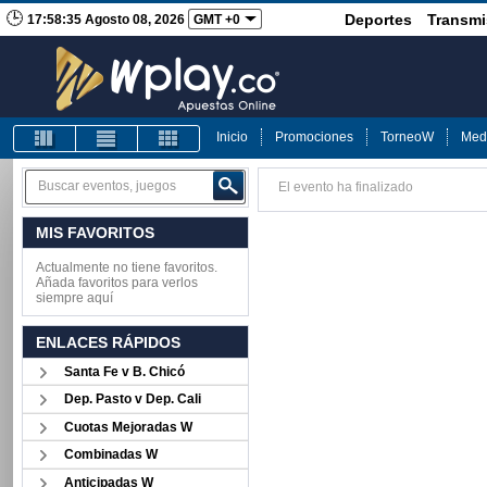
Deportes
Transmi
17:58:35 Agosto 08, 2026
GMT +0
Inicio
Promociones
TorneoW
Med
Buscar eventos, juegos
El evento ha finalizado
MIS FAVORITOS
Actualmente no tiene favoritos.
Añada favoritos para verlos
siempre aquí
ENLACES RÁPIDOS
Santa Fe v B. Chicó
Dep. Pasto v Dep. Cali
Cuotas Mejoradas W
Combinadas W
Anticipadas W