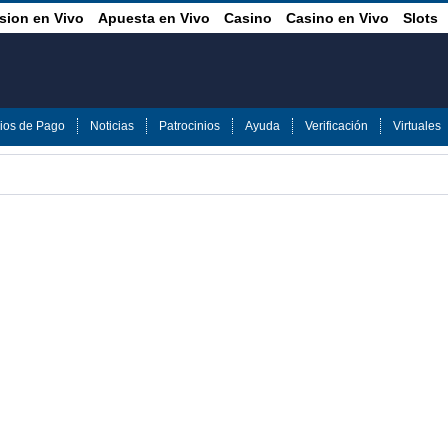
sion en Vivo
Apuesta en Vivo
Casino
Casino en Vivo
Slots
ios de Pago
Noticias
Patrocinios
Ayuda
Verificación
Virtuales