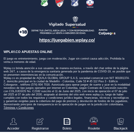
https://juegabien.wplay.co/
WPLAY.CO APUESTAS ONLINE
El juego es entretenimiento, juega con moderación, Jugar sin control causa adicción, Prohibida la
venta a menores de edad.
Wplay.co brinda atención a sus usuarios, de manera exclusiva, a través del chat online de la página
web 24/7, a causa de la emergencia sanitaria generada por la pandemia de COVID-19, es posible que
se presenten intermitencias en la comunicación.
Wplay.co es propiedad de AQUILA GLOBAL GROUP S.A.S, sociedad comercial con NIT 901001374-
2, domicilio principal en la ciudad de Medellín - Colombia, Calle 53 # 45 112 Piso 3 - Edificio
Colseguros , teléfono (574) 604 7016. Autorizada para operar juegos de suerte y azar en la modalidad
novedoso de tipo juegos operados por internet en Colombia, según Contrato de Concesión suscrito
con COLJUEGOS No. C2182 suscrito el 11 de Junio del 2025, con inicio de operación el 07 de julio
del 2025 al 07 de julio del 2030, asignado al dominio del sitio web
www.wplay.co
, luego de haber
cumplido con todos los requisitos y condiciones jurídico legales, financieras, técnicos y tecnológicos
y garantías exigidas para la cobertura del pago de premios y devolución de fondos de los jugadores,
demostrando principios de transparencia en la operación de juegos en la jurisdicción colombiana.
Términos y Condiciones
Acceder
Registrarse
Boleto
Roulette
Blackjack