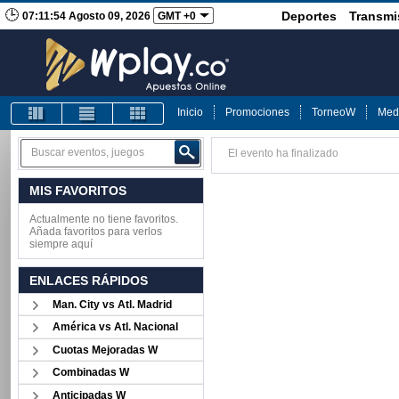
Deportes
Transmi
07:11:54 Agosto 09, 2026
GMT +0
Inicio
Promociones
TorneoW
Med
Buscar eventos, juegos
El evento ha finalizado
MIS FAVORITOS
Actualmente no tiene favoritos.
Añada favoritos para verlos
siempre aquí
ENLACES RÁPIDOS
Man. City vs Atl. Madrid
América vs Atl. Nacional
Cuotas Mejoradas W
Combinadas W
Anticipadas W