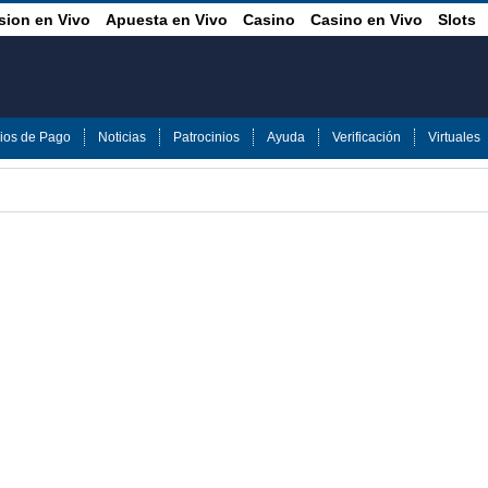
sion en Vivo
Apuesta en Vivo
Casino
Casino en Vivo
Slots
ios de Pago
Noticias
Patrocinios
Ayuda
Verificación
Virtuales