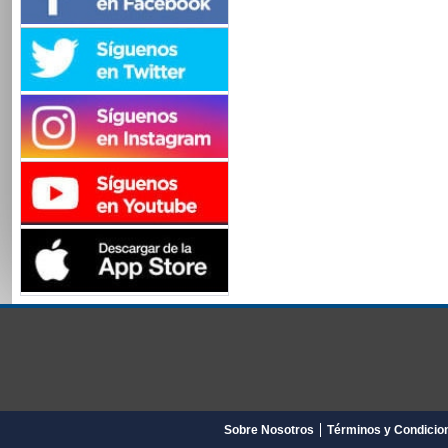
Eslovaquia - 2. Liga
Slovakia - 3. Liga
Eslovenia - Prva Liga
Slovenia - Division 2
Suiza - Super Liga
Switzerland - Promotion
League
Switzerland - Erste Liga
Turquía - TFF League 1
Ucrania - Premier League
Ukraine - Persha Liga
Ukraine - Druha Liga
Poland - IV Liga
Sobre Nosotros
Términos y Condicio