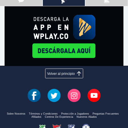
Volver al principio
Sobre Nosotros
Términos y Condiciones
Protección a Jugadores
Preguntas Frecuentes
Afiliados
Centros De Experiencia
Nuestros Aliados