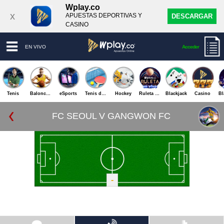
Wplay.co
x
APUESTAS DEPORTIVAS Y
DESCARGAR
CASINO
EN VIVO
Acceder
Tenis
Baloncesto
eSports
Tenis de Mesa
Hockey
Ruleta Envivo
Blackjack
Casino
FC SEOUL V GANGWON FC
-