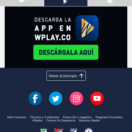
Volver al principio
Sobre Nosotros
Términos y Condiciones
Protección a Jugadores
Preguntas Frecuentes
Afiliados
Centros De Experiencia
Nuestros Aliados