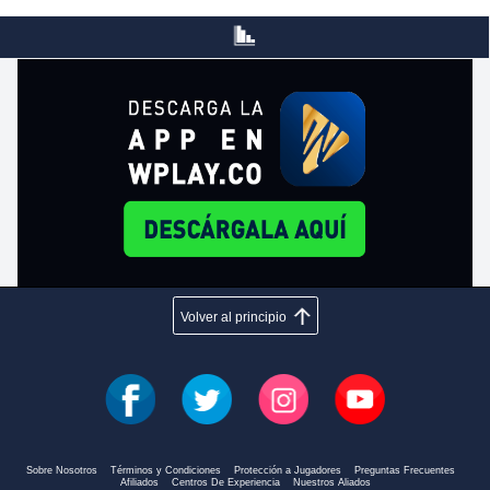
Volver al principio
Sobre Nosotros
Términos y Condiciones
Protección a Jugadores
Preguntas Frecuentes
Afiliados
Centros De Experiencia
Nuestros Aliados