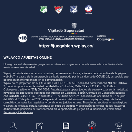
https://juegabien.wplay.co/
WPLAY.CO APUESTAS ONLINE
El juego es entretenimiento, juega con moderación, Jugar sin control causa adicción, Prohibida la
venta a menores de edad.
Wplay.co brinda atención a sus usuarios, de manera exclusiva, a través del chat online de la página
web 24/7, a causa de la emergencia sanitaria generada por la pandemia de COVID-19, es posible que
se presenten intermitencias en la comunicación.
Wplay.co es propiedad de AQUILA GLOBAL GROUP S.A.S, sociedad comercial con NIT 901001374-
2, domicilio principal en la ciudad de Medellín - Colombia, Calle 53 # 45 112 Piso 3 - Edificio
Colseguros , teléfono (574) 604 7016. Autorizada para operar juegos de suerte y azar en la modalidad
novedoso de tipo juegos operados por internet en Colombia, según Contrato de Concesión suscrito
con COLJUEGOS No. C2182 suscrito el 11 de Junio del 2025, con inicio de operación el 07 de julio
del 2025 al 07 de julio del 2030, asignado al dominio del sitio web
www.wplay.co
, luego de haber
cumplido con todos los requisitos y condiciones jurídico legales, financieras, técnicos y tecnológicos
y garantías exigidas para la cobertura del pago de premios y devolución de fondos de los jugadores,
demostrando principios de transparencia en la operación de juegos en la jurisdicción colombiana.
Términos y Condiciones