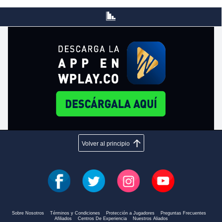
Volver al principio
Sobre Nosotros
Términos y Condiciones
Protección a Jugadores
Preguntas Frecuentes
Afiliados
Centros De Experiencia
Nuestros Aliados