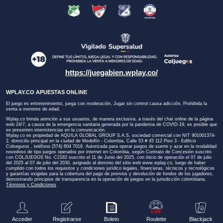
https://juegabien.wplay.co/
WPLAY.CO APUESTAS ONLINE
El juego es entretenimiento, juega con moderación, Jugar sin control causa adicción, Prohibida la
venta a menores de edad.
Wplay.co brinda atención a sus usuarios, de manera exclusiva, a través del chat online de la página
web 24/7, a causa de la emergencia sanitaria generada por la pandemia de COVID-19, es posible que
se presenten intermitencias en la comunicación.
Wplay.co es propiedad de AQUILA GLOBAL GROUP S.A.S, sociedad comercial con NIT 901001374-
2, domicilio principal en la ciudad de Medellín - Colombia, Calle 53 # 45 112 Piso 3 - Edificio
Colseguros , teléfono (574) 604 7016. Autorizada para operar juegos de suerte y azar en la modalidad
novedoso de tipo juegos operados por internet en Colombia, según Contrato de Concesión suscrito
con COLJUEGOS No. C2182 suscrito el 11 de Junio del 2025, con inicio de operación el 07 de julio
del 2025 al 07 de julio del 2030, asignado al dominio del sitio web
www.wplay.co
, luego de haber
cumplido con todos los requisitos y condiciones jurídico legales, financieras, técnicos y tecnológicos
y garantías exigidas para la cobertura del pago de premios y devolución de fondos de los jugadores,
demostrando principios de transparencia en la operación de juegos en la jurisdicción colombiana.
Términos y Condiciones
Acceder
Registrarse
Boleto
Roulette
Blackjack