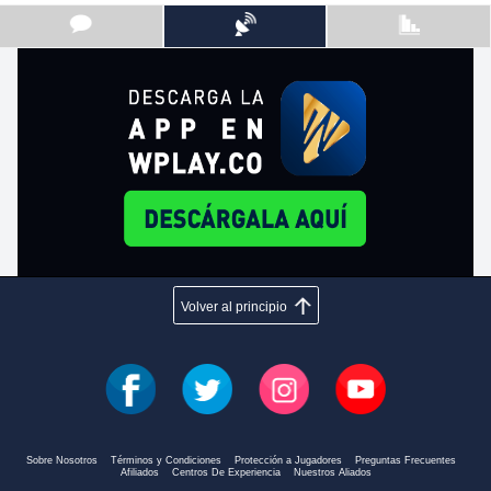
Volver al principio
Sobre Nosotros
Términos y Condiciones
Protección a Jugadores
Preguntas Frecuentes
Afiliados
Centros De Experiencia
Nuestros Aliados