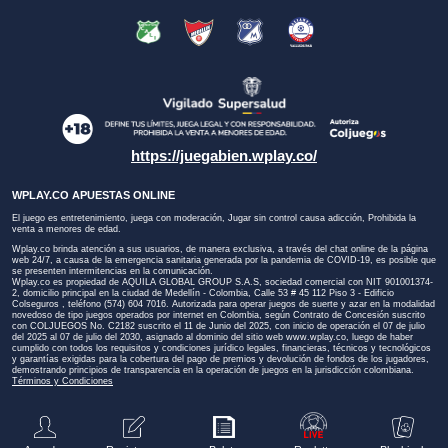
https://juegabien.wplay.co/
WPLAY.CO APUESTAS ONLINE
El juego es entretenimiento, juega con moderación, Jugar sin control causa adicción, Prohibida la
venta a menores de edad.
Wplay.co brinda atención a sus usuarios, de manera exclusiva, a través del chat online de la página
web 24/7, a causa de la emergencia sanitaria generada por la pandemia de COVID-19, es posible que
se presenten intermitencias en la comunicación.
Wplay.co es propiedad de AQUILA GLOBAL GROUP S.A.S, sociedad comercial con NIT 901001374-
2, domicilio principal en la ciudad de Medellín - Colombia, Calle 53 # 45 112 Piso 3 - Edificio
Colseguros , teléfono (574) 604 7016. Autorizada para operar juegos de suerte y azar en la modalidad
novedoso de tipo juegos operados por internet en Colombia, según Contrato de Concesión suscrito
con COLJUEGOS No. C2182 suscrito el 11 de Junio del 2025, con inicio de operación el 07 de julio
del 2025 al 07 de julio del 2030, asignado al dominio del sitio web
www.wplay.co
, luego de haber
cumplido con todos los requisitos y condiciones jurídico legales, financieras, técnicos y tecnológicos
y garantías exigidas para la cobertura del pago de premios y devolución de fondos de los jugadores,
demostrando principios de transparencia en la operación de juegos en la jurisdicción colombiana.
Términos y Condiciones