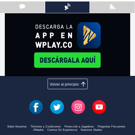
Volver al principio
Sobre Nosotros
Términos y Condiciones
Protección a Jugadores
Preguntas Frecuentes
Afiliados
Centros De Experiencia
Nuestros Aliados