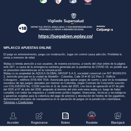
https://juegabien.wplay.co/
WPLAY.CO APUESTAS ONLINE
El juego es entretenimiento, juega con moderación, Jugar sin control causa adicción, Prohibida la
venta a menores de edad.
Wplay.co brinda atención a sus usuarios, de manera exclusiva, a través del chat online de la página
web 24/7, a causa de la emergencia sanitaria generada por la pandemia de COVID-19, es posible que
se presenten intermitencias en la comunicación.
Wplay.co es propiedad de AQUILA GLOBAL GROUP S.A.S, sociedad comercial con NIT 901001374-
2, domicilio principal en la ciudad de Medellín - Colombia, Calle 53 # 45 112 Piso 3 - Edificio
Colseguros , teléfono (574) 604 7016. Autorizada para operar juegos de suerte y azar en la modalidad
novedoso de tipo juegos operados por internet en Colombia, según Contrato de Concesión suscrito
con COLJUEGOS No. C2182 suscrito el 11 de Junio del 2025, con inicio de operación el 07 de julio
del 2025 al 07 de julio del 2030, asignado al dominio del sitio web
www.wplay.co
, luego de haber
cumplido con todos los requisitos y condiciones jurídico legales, financieras, técnicos y tecnológicos
y garantías exigidas para la cobertura del pago de premios y devolución de fondos de los jugadores,
demostrando principios de transparencia en la operación de juegos en la jurisdicción colombiana.
Términos y Condiciones
Acceder
Registrarse
Boleto
Roulette
Blackjack