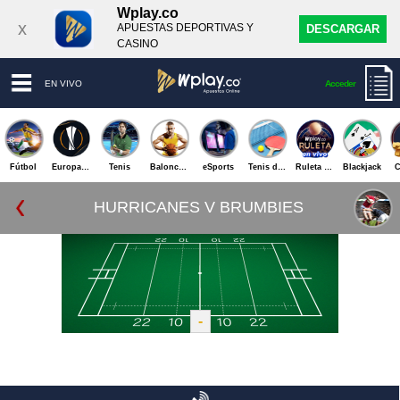
Wplay.co
x
APUESTAS DEPORTIVAS Y
DESCARGAR
CASINO
EN VIVO
Acceder
Fútbol
Europa League Clasifi
Tenis
Baloncesto
eSports
Tenis de Mesa
Ruleta Envivo
Blackjack
C
HURRICANES V BRUMBIES
-