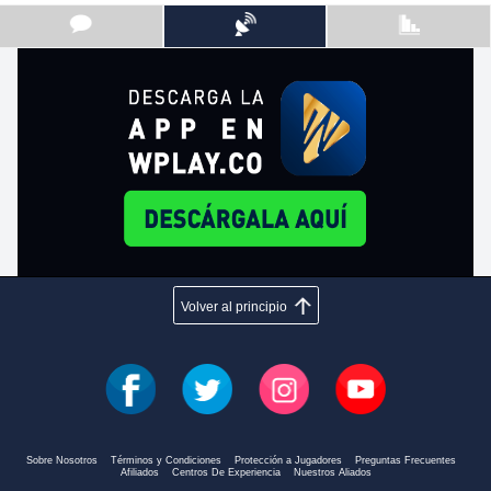
Volver al principio
Sobre Nosotros
Términos y Condiciones
Protección a Jugadores
Preguntas Frecuentes
Afiliados
Centros De Experiencia
Nuestros Aliados