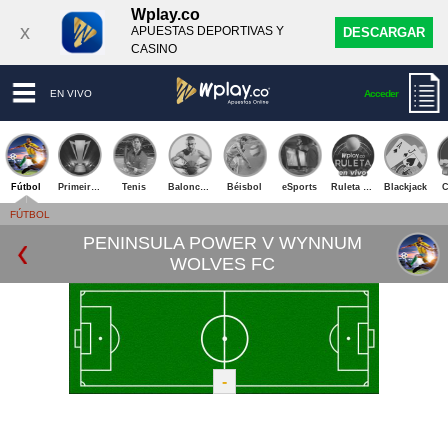
Wplay.co
x
APUESTAS DEPORTIVAS Y
DESCARGAR
CASINO
EN VIVO
Acceder
Fútbol
Primeira Liga
Tenis
Baloncesto
Béisbol
eSports
Ruleta Envivo
Blackjack
C
FÚTBOL
PENINSULA POWER V WYNNUM
WOLVES FC
-