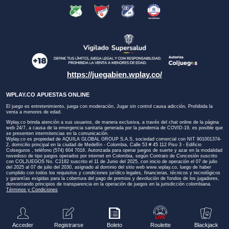
https://juegabien.wplay.co/
WPLAY.CO APUESTAS ONLINE
El juego es entretenimiento, juega con moderación, Jugar sin control causa adicción, Prohibida la
venta a menores de edad.
Wplay.co brinda atención a sus usuarios, de manera exclusiva, a través del chat online de la página
web 24/7, a causa de la emergencia sanitaria generada por la pandemia de COVID-19, es posible que
se presenten intermitencias en la comunicación.
Wplay.co es propiedad de AQUILA GLOBAL GROUP S.A.S, sociedad comercial con NIT 901001374-
2, domicilio principal en la ciudad de Medellín - Colombia, Calle 53 # 45 112 Piso 3 - Edificio
Colseguros , teléfono (574) 604 7016. Autorizada para operar juegos de suerte y azar en la modalidad
novedoso de tipo juegos operados por internet en Colombia, según Contrato de Concesión suscrito
con COLJUEGOS No. C2182 suscrito el 11 de Junio del 2025, con inicio de operación el 07 de julio
del 2025 al 07 de julio del 2030, asignado al dominio del sitio web
www.wplay.co
, luego de haber
cumplido con todos los requisitos y condiciones jurídico legales, financieras, técnicos y tecnológicos
y garantías exigidas para la cobertura del pago de premios y devolución de fondos de los jugadores,
demostrando principios de transparencia en la operación de juegos en la jurisdicción colombiana.
Términos y Condiciones
Acceder
Registrarse
Boleto
Roulette
Blackjack