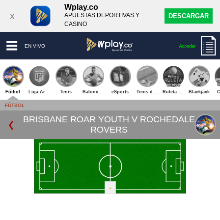
Wplay.co
x
APUESTAS DEPORTIVAS Y
DESCARGAR
CASINO
EN VIVO
Acceder
Fútbol
Liga Argentina
Tenis
Baloncesto
eSports
Tenis de Mesa
Ruleta Envivo
Blackjack
C
FÚTBOL
BRISBANE ROAR YOUTH V ROCHEDALE
ROVERS
-