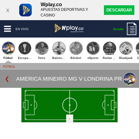
Wplay.co
x
APUESTAS DEPORTIVAS Y
DESCARGAR
CASINO
EN VIVO
Acceder
Fútbol
Europa League Clasifi
Tenis
Baloncesto
Béisbol
eSports
Ruleta Envivo
Blackjack
C
FÚTBOL
AMERICA MINEIRO MG V LONDRINA PR
-