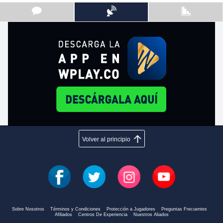
Volver al principio
Sobre Nosotros
Términos y Condiciones
Protección a Jugadores
Preguntas Frecuentes
Afiliados
Centros De Experiencia
Nuestros Aliados