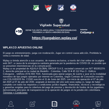
https://juegabien.wplay.co/
WPLAY.CO APUESTAS ONLINE
El juego es entretenimiento, juega con moderación, Jugar sin control causa adicción, Prohibida la
venta a menores de edad.
Wplay.co brinda atención a sus usuarios, de manera exclusiva, a través del chat online de la página
web 24/7, a causa de la emergencia sanitaria generada por la pandemia de COVID-19, es posible que
se presenten intermitencias en la comunicación.
Wplay.co es propiedad de AQUILA GLOBAL GROUP S.A.S, sociedad comercial con NIT 901001374-
2, domicilio principal en la ciudad de Medellín - Colombia, Calle 53 # 45 112 Piso 3 - Edificio
Colseguros , teléfono (574) 604 7016. Autorizada para operar juegos de suerte y azar en la modalidad
novedoso de tipo juegos operados por internet en Colombia, según Contrato de Concesión suscrito
con COLJUEGOS No. C2182 suscrito el 11 de Junio del 2025, con inicio de operación el 07 de julio
del 2025 al 07 de julio del 2030, asignado al dominio del sitio web
www.wplay.co
, luego de haber
cumplido con todos los requisitos y condiciones jurídico legales, financieras, técnicos y tecnológicos
y garantías exigidas para la cobertura del pago de premios y devolución de fondos de los jugadores,
demostrando principios de transparencia en la operación de juegos en la jurisdicción colombiana.
Términos y Condiciones