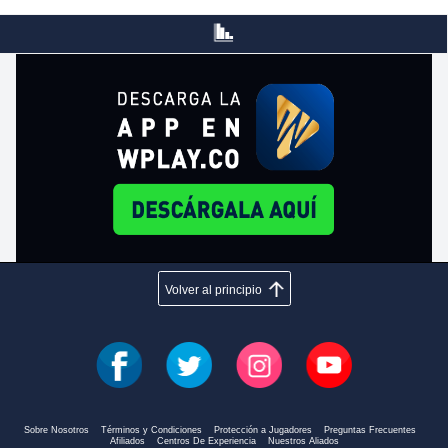
Volver al principio
Sobre Nosotros
Términos y Condiciones
Protección a Jugadores
Preguntas Frecuentes
Afiliados
Centros De Experiencia
Nuestros Aliados