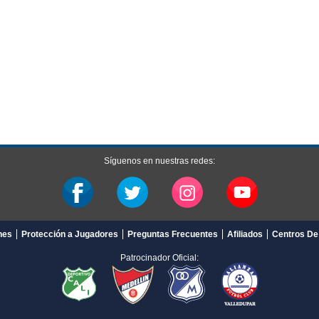
Síguenos en nuestras redes:
nes
Protección a Jugadores
Preguntas Frecuentes
Afiliados
Centros De
Patrocinador Oficial: