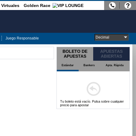
Virtuales
Golden Race
Decimal
Juego Responsable
BOLETO DE
APUESTAS
APUESTAS
ABIERTAS
Estándar
Bankers
Apta. Rápida
Tu boleto está vacío. Pulsa sobre cualquier
precio para apostar