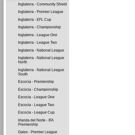
Argentina - Liga Profesional
U20 Leagues
Segunda
Inglaterra - Community Shield
Chile - Primera División
Inglaterra - Premier League
EE.UU - MLS
Inglaterra - EFL Cup
Uruguay - Segunda Division
Inglaterra - Championship
Ecuador - Primera A
Inglaterra - League One
Uruguay - Primera División
Inglaterra - League Two
Paraguay - Primera División
Perú - Primera División
Inglaterra - National League
Venezuela - Primera División
Inglaterra - National League
North
Costa Rica - Primera División
Inglaterra - National League
Argentina - Primera Nacional
South
Argentina - Primera C
Escocia - Premiership
Argentina - Primera Division
Reserves
Escocia - Championship
Argentina - Torneo Federal
Escocia - League One
Argentina - Primera B
Escocia - League Two
Metropolitana
Escocia - League Cup
Argentina - Primera C
Metropolitana Reserves
Irlanda del Norte - IFA
Bolivia - Liga de Fútbol
Premiership
Profesional
Gales - Premier League
Canada - Premier League