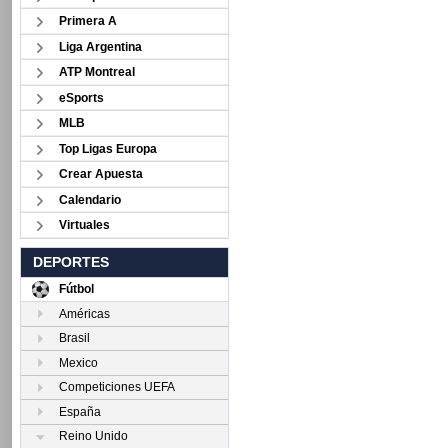
Primera A
Liga Argentina
ATP Montreal
eSports
MLB
Top Ligas Europa
Crear Apuesta
Calendario
Virtuales
DEPORTES
Fútbol
Américas
Brasil
Colombia - Primera A
Copa Libertadores
Mexico
Brasil - Serie A
Colombia - Primera B
Brasil - Serie B
Competiciones UEFA
Liga MX
Copa Sudamericana
Brasil - Serie C
Mexico - Liga de Expansion
España
UEFA - Super Copa
MX
Argentina - Copa Argentina
Brazil - U20 Cups
UEFA - CHAMPIONS LEAGUE
Reino Unido
La Liga
Mexico - Liga MX Femenil
CLASIFICACION