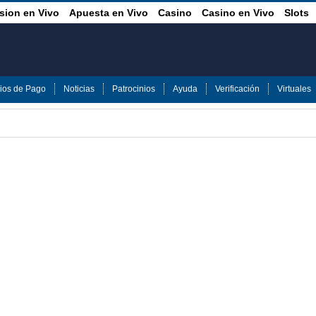
sion en Vivo
Apuesta en Vivo
Casino
Casino en Vivo
Slots
ios de Pago
Noticias
Patrocinios
Ayuda
Verificación
Virtuales