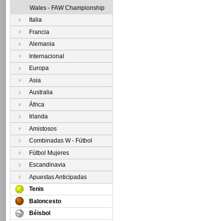
Wales - FAW Championship
Chile - Segunda Division
Italia
Chile - Primera B
Francia
Serie A
Colombia - Liga Antioqueña
de Fútbol
Coppa Italia
Alemania
SUPER COPA
El Salvador - Primera Division
Ligue 1
Internacional
SUPER COPA
Guatemala - Liga Nacional
Ligue 2
Bundesliga 1
Europa
CONCACAF U20
Honduras - Liga Nacional
National
Bundesliga 2
AFF Mitsubishi Electric Cup
Asia
Portugal - Primeira Liga
Nicaragua - Primera Division
Bundesliga 3
Central American and
Holanda - Eerste Divisie
Australia
China - Super Liga
Panama - Liga Panamena
Caribbean Games Youth
Regionalliga
Turquía - Super League
Japón - Liga J
África
Australia - FFA Cup
Panama - Liga Prom
Leagues Cup
Oberliga
Armenia - Premier League
China - League One
Australia - NSW Premier
Irlanda
CECAFA Clubs Cup
Paraguay - Primera Division B
League
Bundesliga U19
Austria - Bundesliga
Japón - Liga J 2
Mozambique - Mocambola
Amistosos
Premier Division
Paraguay - Segunda Division
Australia - Queensland
Austria - 2. Liga
Japan - Regional League
Uganda - Super 8
National Premier League
1ra División
Combinadas W - Fútbol
Amistosos Elite
Peru - Segunda Division
Austria - Regional League
Kyrgyzstan - Top League
Australia - Darwin Premier
Amistosos Clubes
USA - USL Championship
Fútbol Mujeres
Parlays Mejorados
League
Bélgica - 1ra División A
Kuwait - 1st Division
Dominica - Premier League
Escandinavia
Colombia - Liga Femenina
Australia - Queensland
Bosnia & Herzegovina -
COREA DEL SUR - K-
Premier League
Chile - Primera División
Apuestas Anticipadas
Dinamarca - Superliga
Premier Liga
LEAGUE 1
Australia - State League
Austria - Bundesliga
Dinamarca - Division 1
Bulgaria - First League
Tenis
UEFA - Champions League
South Korea - K-League 2
Reserves
Brasileiro A1, Women
Dinamarca - Division 2
Bulgaria - Second League
Copa Libertadores
Uzbekistan - PFL
ATP
Baloncesto
Australia - U23
Costa Rica - Primera Division
Denmark - 3rd Division
Croatia - HNL
WTA
Copa Sudamericana
Montreal - Sencillos
FIBA World Cup (Mujeres)
Béisbol
Women