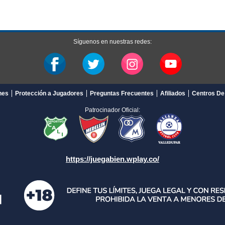
Síguenos en nuestras redes:
nes
Protección a Jugadores
Preguntas Frecuentes
Afiliados
Centros De
Patrocinador Oficial:
https://juegabien.wplay.co/