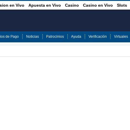
sion en Vivo
Apuesta en Vivo
Casino
Casino en Vivo
Slots
ios de Pago
Noticias
Patrocinios
Ayuda
Verificación
Virtuales