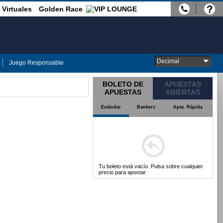
Virtuales
Golden Race
Decimal
Juego Responsable
BOLETO DE
APUESTAS
APUESTAS
ABIERTAS
Estándar
Bankers
Apta. Rápida
Tu boleto está vacío. Pulsa sobre cualquier
precio para apostar