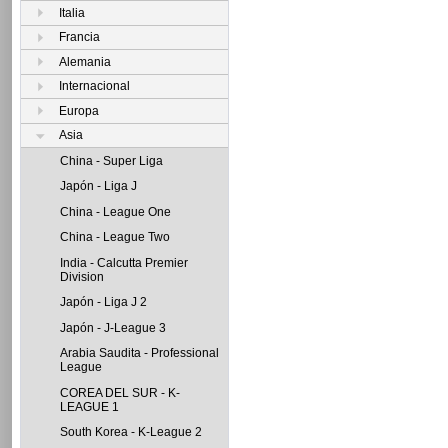
Chile - Primera División
Brasil - Campeonato Gaucho
Segunda
Italia
Inglaterra - Community Shield
2
EE.UU - MLS
Copa Federacion
Inglaterra - Premier League
Francia
Serie A
Brazil - Campeonato Goiano 2
Uruguay - Segunda Division
Inglaterra - EFL Cup
Coppa Italia
Alemania
SUPER COPA
Brazil - U20 Cups
Ecuador - Primera A
Inglaterra - Championship
Ligue 1
Internacional
SUPER COPA
U20 Leagues
Uruguay - Primera División
Inglaterra - League One
Ligue 2
Bundesliga 1
Europa
AFF Mitsubishi Electric Cup
Copa Paulista
Paraguay - Primera División
Inglaterra - League Two
Bundesliga 2
Leagues Cup
Asia
Portugal - Primeira Liga
Perú - Primera División
Inglaterra - National League
Bundesliga 3
Holanda - Eerste Divisie
China - Super Liga
Venezuela - Primera División
Inglaterra - Isthmian League
Regionalliga
Turquía - Super League
Japón - Liga J
Costa Rica - Primera División
Inglaterra - Northern Premier
Oberliga
Armenia - Premier League
League
China - League One
Argentina - Primera Nacional
Austria - Bundesliga
Inglaterra - Southern Central
Argentina - Primera C
China - League Two
League
Austria - 2. Liga
Argentina - Torneo Federal
India - Calcutta Premier
Inglaterra - National League
Austria - Regional League
Division
North
Argentina - Primera B
Metropolitana
Bélgica - 1ra División A
Japón - Liga J 2
Inglaterra - National League
South
Bolivia - Liga de Fútbol
Bosnia & Herzegovina -
Japón - J-League 3
Profesional
Premier Liga
Escocia - Premiership
Canada - Premier League
Arabia Saudita - Professional
Bulgaria - First League
Escocia - Championship
League
Chile - Segunda Division
Croatia - HNL
Escocia - League One
COREA DEL SUR - K-
Chile - Primera B
República Checa - First
LEAGUE 1
Escocia - League Two
League
Chile - Tercera Division
Escocia - League Cup
South Korea - K-League 2
Czech Republic - 3.Liga
Costa Rica - Liga de Ascenso