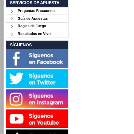
Pilotos
Nascar Cup Series
SERVICIOS DE APUESTA
Speedway
Ganador
Senior Camogie
Serbia - Prva Liga
Championship Ganador
Liga Gaucha
London - Partidos másculinos
Championship
Constructors Championship
O'Reilly Auto Parts Series
Mundial
Preguntas Frecuentes
Ganador
Eslovaquia - Super Liga
London - Partidos Femeninos
Club Hurling
Latvian Grand Prix
Apuestas Encuentros
Eslovaquia - 2. Liga
Guía de Apuestas
Ganador
Temporada
World Championship Ganador
Slovakia - 3. Liga
Reglas de Juego
Constructors Apuestas
Encuentros Temporada
Eslovenia - Prva Liga
Resultados en Vivo
Slovenia - Division 2
SÍGUENOS
Suiza - Super Liga
Switzerland - Promotion
League
Turquía - TFF League 1
Ucrania - Premier League
Ukraine - Persha Liga