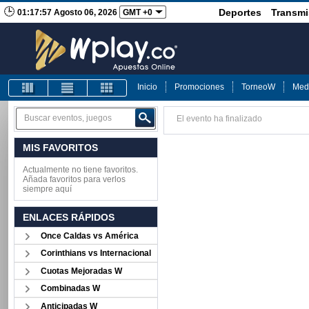
Deportes
Transmi
01:17:58 Agosto 06, 2026
GMT +0
Inicio
Promociones
TorneoW
Med
Buscar eventos, juegos
El evento ha finalizado
MIS FAVORITOS
Actualmente no tiene favoritos.
Añada favoritos para verlos
siempre aquí
ENLACES RÁPIDOS
Once Caldas vs América
Corinthians vs Internacional
Cuotas Mejoradas W
Combinadas W
Anticipadas W