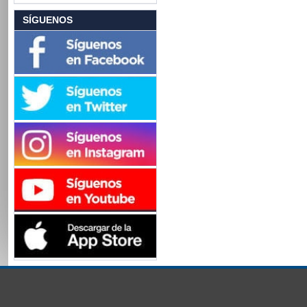
Suecia - Allsvenskan
Portugal - Segunda Liga
Noruega - Eliteserien
SÍGUENOS
Portugal - Liga Portugal 3
Escocia - Premiership
Rumanía - Liga 1
Escocia - League Cup
Rumania - Liga 2
Grecia - Super League
Serbia - Super Liga
UEFA - Euro 2028
Eslovaquia - Super Liga
Irlanda - Division Premier
Eslovaquia - 2. Liga
Slovakia - 3. Liga
Eslovenia - Prva Liga
Slovenia - Division 2
Suiza - Super Liga
Suiza - Challenge League
Switzerland - Promotion
League
Turquía - TFF League 1
Ucrania - Premier League