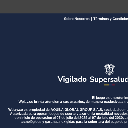
Sobre Nosotros
Términos y Condicio
El juego es entretenim
Wplay.co brinda atención a sus usuarios, de manera exclusiva, a tr
Wplay.co es propiedad de AQUILA GLOBAL GROUP S.A.S, sociedad comercial c
Autorizada para operar juegos de suerte y azar en la modalidad novedos
con inicio de operación el 07 de julio del 2025 al 07 de julio del 2030, 
tecnológicos y garantías exigidas para la cobertura del pago de p