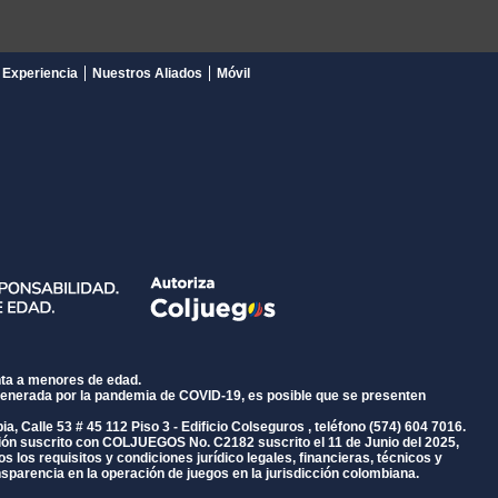
 Experiencia
Nuestros Aliados
Móvil
enta a menores de edad.
a generada por la pandemia de COVID-19, es posible que se presenten
Calle 53 # 45 112 Piso 3 - Edificio Colseguros , teléfono (574) 604 7016.
sión suscrito con COLJUEGOS No. C2182 suscrito el 11 de Junio del 2025,
s los requisitos y condiciones jurídico legales, financieras, técnicos y
sparencia en la operación de juegos en la jurisdicción colombiana.