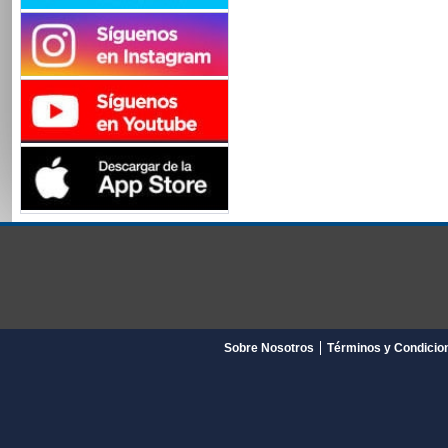
North Macedonia - First
League
Polonia - Ekstraklasa
Polonia - I liga
Polonia - II liga
Polonia - III Liga
Portugal - Segunda Liga
Portugal - Campeonato Sub
19
Portugal - Liga Portugal 3
Rumanía - Liga 1
Rumania - Liga 2
Serbia - Super Liga
Serbia - Prva Liga
Eslovaquia - Super Liga
Eslovaquia - 2. Liga
Slovakia - 3. Liga
Sobre Nosotros
Términos y Condicio
Eslovenia - Prva Liga
Slovenia - Division 2
Suiza - Super Liga
Switzerland - Promotion
League
Turquía - TFF League 1