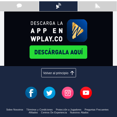
Volver al principio
Sobre Nosotros
Términos y Condiciones
Protección a Jugadores
Preguntas Frecuentes
Afiliados
Centros De Experiencia
Nuestros Aliados