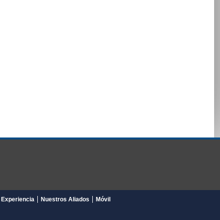
 Experiencia
Nuestros Aliados
Móvil