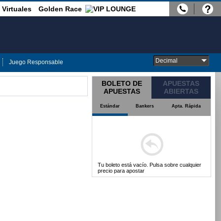
Virtuales
Golden Race
Decimal
Juego Responsable
BOLETO DE
APUESTAS
APUESTAS
ABIERTAS
Estándar
Bankers
Apta. Rápida
Tu boleto está vacío. Pulsa sobre cualquier
precio para apostar