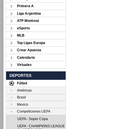
Primera A
Liga Argentina
ATP Montreal
eSports
MLB
Top Ligas Europa
Crear Apuesta
Calendario
Virtuales
DEPORTES
Fútbol
Américas
Brasil
Colombia - Primera A
Copa Libertadores
Mexico
Brasil - Serie A
Colombia - Primera B
Brasil - Serie B
Competiciones UEFA
Liga MX
Copa Sudamericana
Brasil - Serie C
Mexico - Liga de Expansion
UEFA - Super Copa
MX
Argentina - Copa Argentina
Brasil - Campeonato Gaucho
UEFA - CHAMPIONS LEAGUE
2
Mexico - Liga MX Femenil