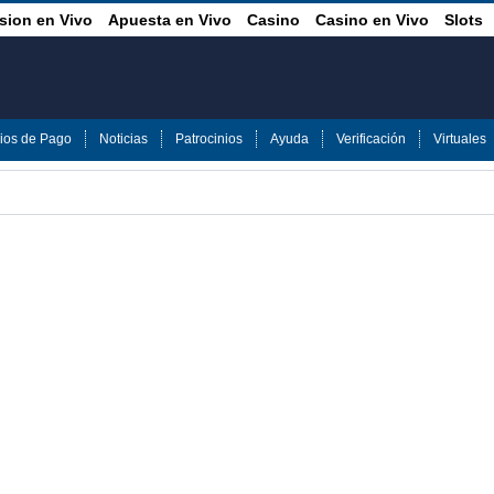
sion en Vivo
Apuesta en Vivo
Casino
Casino en Vivo
Slots
ios de Pago
Noticias
Patrocinios
Ayuda
Verificación
Virtuales