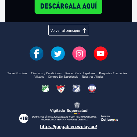
PRIMERA
A
LIGA
ARGENTINA
Volver al principio
ESPORTS
TRANSMISIÓN
EN VIVO
PROMOCIONES
Sobre Nosotros
Términos y Condiciones
Protección a Jugadores
Preguntas Frecuentes
Afiliados
Centros De Experiencia
Nuestros Aliados
VIRTUALES
CALENDARIO
DEPORTIVO
CLUB
https://juegabien.wplay.co/
SOPORTE