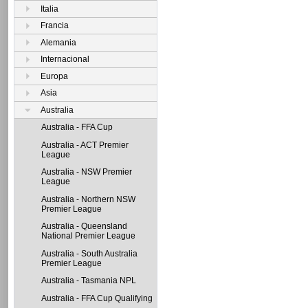
Chile - Primera División
Segunda
Italia
Inglaterra - Community Shield
EE.UU - MLS
Inglaterra - Premier League
Francia
Serie A
Uruguay - Segunda Division
Inglaterra - EFL Cup
Coppa Italia
Alemania
SUPER COPA
Ecuador - Primera A
Inglaterra - Championship
Ligue 1
Internacional
SUPER COPA
Uruguay - Primera División
Inglaterra - League One
Ligue 2
Bundesliga 1
Europa
CONCACAF U20
Paraguay - Primera División
Inglaterra - League Two
Bundesliga 2
AFF Mitsubishi Electric Cup
Asia
Portugal - Primeira Liga
Perú - Primera División
Inglaterra - National League
Bundesliga 3
Leagues Cup
Holanda - Eerste Divisie
Australia
China - Super Liga
Venezuela - Primera División
Inglaterra - Isthmian League
Regionalliga
Turquía - Super League
Japón - Liga J
Australia - FFA Cup
Costa Rica - Primera División
Inglaterra - Northern Premier
Oberliga
Armenia - Premier League
China - League One
League
Australia - ACT Premier
Argentina - Primera Nacional
League
Austria - Bundesliga
China - League Two
Inglaterra - Southern Central
Argentina - Primera C
League
Australia - NSW Premier
Austria - 2. Liga
India - Calcutta Premier
Argentina - Primera B
League
Division
Inglaterra - National League
Metropolitana
Austria - Regional League
North
Japón - Liga J 2
Australia - Northern NSW
Bolivia - Liga de Fútbol
Bélgica - 1ra División A
Inglaterra - National League
Premier League
Profesional
Japón - J-League 3
South
Bosnia & Herzegovina -
Canada - Premier League
Australia - Queensland
Premier Liga
Arabia Saudita - Professional
Escocia - Premiership
National Premier League
League
Chile - Segunda Division
Bulgaria - First League
Escocia - Championship
Australia - South Australia
COREA DEL SUR - K-
Chile - Primera B
Croatia - HNL
LEAGUE 1
Premier League
Escocia - League One
Chile - Tercera Division
República Checa - First
South Korea - K-League 2
Escocia - League Two
Australia - Tasmania NPL
League
El Salvador - Primera Division
Uzbekistan - PFL
Escocia - League Cup
Australia - FFA Cup Qualifying
Czech Republic - 3.Liga
Guatemala - Liga Nacional