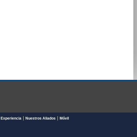
 Experiencia
Nuestros Aliados
Móvil