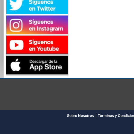
Sobre Nosotros
Términos y Condicio