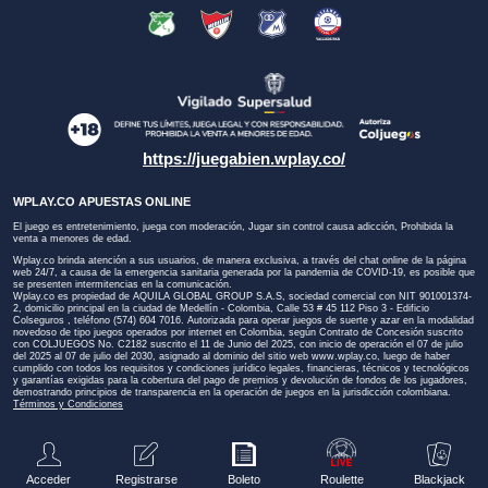
https://juegabien.wplay.co/
WPLAY.CO APUESTAS ONLINE
El juego es entretenimiento, juega con moderación, Jugar sin control causa adicción, Prohibida la
venta a menores de edad.
Wplay.co brinda atención a sus usuarios, de manera exclusiva, a través del chat online de la página
web 24/7, a causa de la emergencia sanitaria generada por la pandemia de COVID-19, es posible que
se presenten intermitencias en la comunicación.
Wplay.co es propiedad de AQUILA GLOBAL GROUP S.A.S, sociedad comercial con NIT 901001374-
2, domicilio principal en la ciudad de Medellín - Colombia, Calle 53 # 45 112 Piso 3 - Edificio
Colseguros , teléfono (574) 604 7016. Autorizada para operar juegos de suerte y azar en la modalidad
novedoso de tipo juegos operados por internet en Colombia, según Contrato de Concesión suscrito
con COLJUEGOS No. C2182 suscrito el 11 de Junio del 2025, con inicio de operación el 07 de julio
del 2025 al 07 de julio del 2030, asignado al dominio del sitio web
www.wplay.co
, luego de haber
cumplido con todos los requisitos y condiciones jurídico legales, financieras, técnicos y tecnológicos
y garantías exigidas para la cobertura del pago de premios y devolución de fondos de los jugadores,
demostrando principios de transparencia en la operación de juegos en la jurisdicción colombiana.
Términos y Condiciones
Acceder
Registrarse
Boleto
Roulette
Blackjack