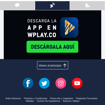
Volver al principio
Sobre Nosotros
Términos y Condiciones
Protección a Jugadores
Preguntas Frecuentes
Afiliados
Centros De Experiencia
Nuestros Aliados