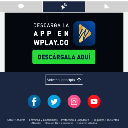
Volver al principio
Sobre Nosotros
Términos y Condiciones
Protección a Jugadores
Preguntas Frecuentes
Afiliados
Centros De Experiencia
Nuestros Aliados