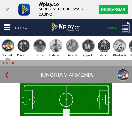
Wplay.co
x
APUESTAS DEPORTIVAS Y
DESCARGAR
CASINO
EN VIVO
Acceder
Fútbol
Primera A
Tenis
Baloncesto
Béisbol
eSports
Ruleta Envivo
Blackjack
C
FÚTBOL
HUNGRIA V ARMENIA
-