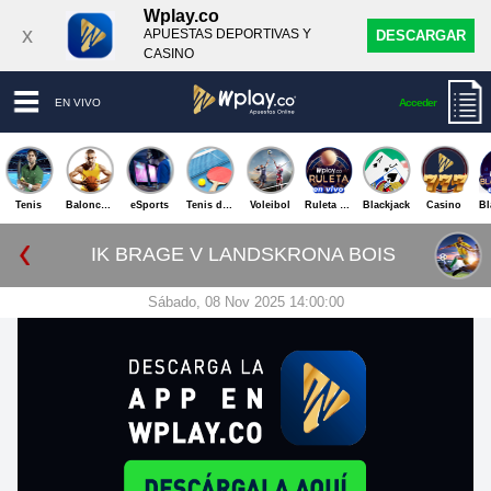
Wplay.co
x
APUESTAS DEPORTIVAS Y
DESCARGAR
CASINO
EN VIVO
Acceder
Tenis
Baloncesto
eSports
Tenis de Mesa
Voleibol
Ruleta Envivo
Blackjack
Casino
IK BRAGE V LANDSKRONA BOIS
Sábado, 08 Nov 2025 14:00:00